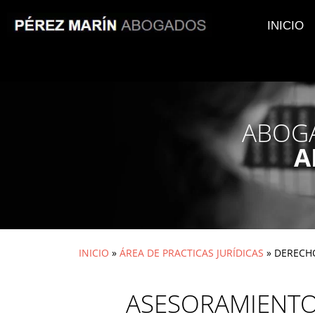
INICIO
ABOGA
A
INICIO
»
ÁREA DE PRACTICAS JURÍDICAS
»
DERECHO
ASESORAMIENTO