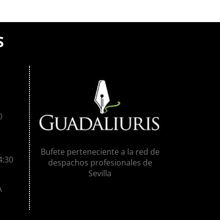
S
0
Bufete perteneciente a la red de
4:30
despachos profesionales de
Sevilla
A