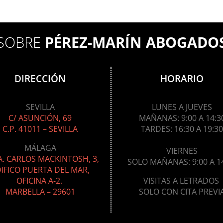
SOBRE
PÉREZ-MARÍN ABOGADO
DIRECCIÓN
HORARIO
SEVILLA
LUNES A JUEVES
C/ ASUNCIÓN, 69
MAÑANAS: 9:00
A 14:3
C.P. 41011 – SEVILLA
TARDES: 16:30 A 19:30
MÁLAGA
VIERNES
. CARLOS MACKINTOSH, 3,
SOLO MAÑANAS: 9:00 A 1
IFICO PUERTA DEL MAR,
OFICINA A-2.
VISITAS A LETRADOS
MARBELLA – 29601
SOLO CON CITA PREVI