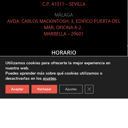
C.P. 41011 – SEVILLA
MÁLAGA
AVDA. CARLOS MACKINTOSH, 3, EDIFICO PUERTA DEL
MAR, OFICINA A-2.
MARBELLA – 29601
HORARIO
Utilizamos cookies para ofrecerte la mejor experiencia en
nuestra web.
LUNES A JUEVES
Puedes aprender más sobre qué cookies utilizamos o
MAÑANAS: 9:00
A 14:30
desactivarlas en los
ajustes
.
TARDES: 16:30 A 19:30
Cerrar el banner de 
Aceptar
Rechazar
Ajustes
VIERNES
SOLO MAÑANAS: 9:00 A 14:30
VISITAS A LETRADOS
SOLO CON CITA PREVIA