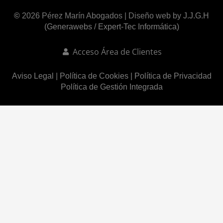
©
2026 Pérez Marín Abogados | Diseño web by
J.J.G.H
(Generawebs /
Expert-Tec Informática
)
Acceso Área de Clientes
Aviso Legal
|
Política de Cookies
|
Política de Privacidad
Política de Gestión Integrada