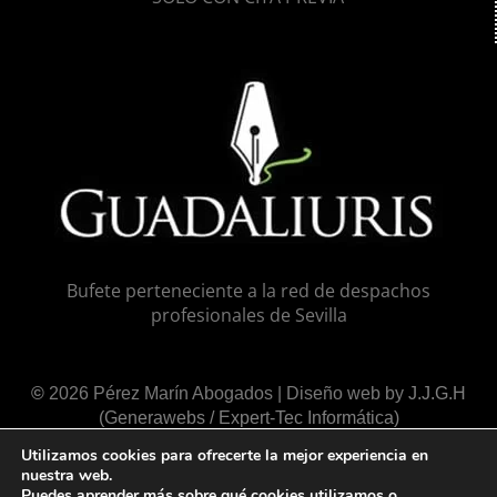
Bufete perteneciente a la red de despachos
profesionales de Sevilla
©
2026 Pérez Marín Abogados | Diseño web by
J.J.G.H
(Generawebs /
Expert-Tec Informática
)
Utilizamos cookies para ofrecerte la mejor experiencia en
Acceso Área de Clientes
nuestra web.
Puedes aprender más sobre qué cookies utilizamos o